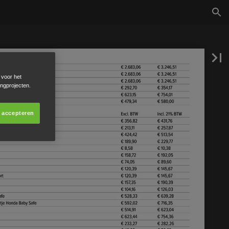
 voor het
ingprojecten.
s accepteren